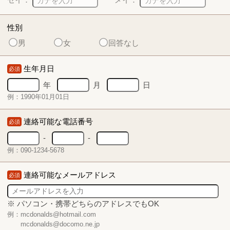
性別
男
女
回答なし
生年月日
必須
年
月
日
例：1990年01月01日
連絡可能な電話番号
必須
-
-
例：090-1234-5678
連絡可能なメールアドレス
必須
※ パソコン・携帯どちらのアドレスでもOK
例：mcdonalds@hotmail.com
mcdonalds@docomo.ne.jp