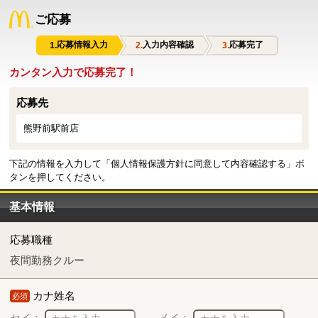
ご応募
応募情報入力
入力内容確認
応募完了
カンタン入力で応募完了！
応募先
熊野前駅前店
下記の情報を入力して「個人情報保護方針に同意して内容確認する」ボ
タンを押してください。
基本情報
応募職種
夜間勤務クルー
カナ姓名
必須
セイ：
メイ：