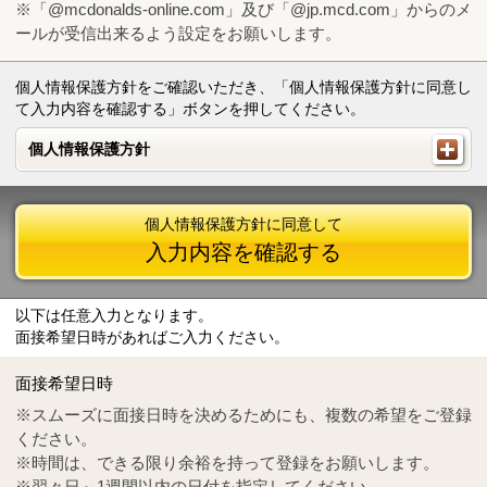
※「@mcdonalds-online.com」及び「@jp.mcd.com」からのメ
ールが受信出来るよう設定をお願いします。
個人情報保護方針をご確認いただき、「個人情報保護方針に同意し
て入力内容を確認する」ボタンを押してください。
個人情報保護方針
個人情報保護方針
個人情報保護方針に同意して
入力内容を確認する
以下は任意入力となります。
面接希望日時があればご入力ください。
Mail
crc@mcdonalds-online.com
面接希望日時
Tel
0570-55-0314
※スムーズに面接日時を決めるためにも、複数の希望をご登録
ください。
※時間は、できる限り余裕を持って登録をお願いします。
※翌々日～1週間以内の日付を指定してください。