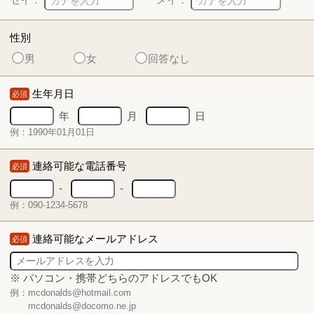
性別
男
女
回答なし
生年月日
必須
年
月
日
例：1990年01月01日
連絡可能な電話番号
必須
-
-
例：090-1234-5678
連絡可能なメールアドレス
必須
※ パソコン・携帯どちらのアドレスでもOK
例：mcdonalds@hotmail.com
mcdonalds@docomo.ne.jp