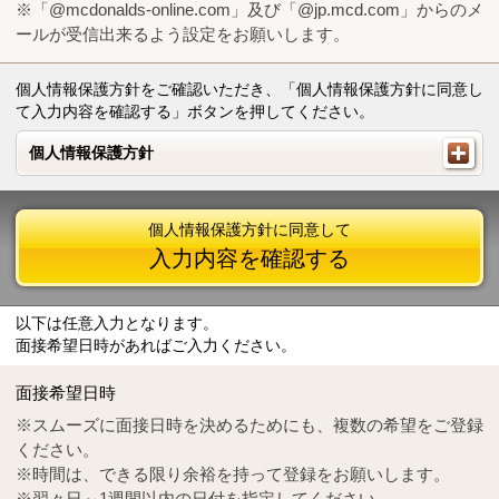
※「@mcdonalds-online.com」及び「@jp.mcd.com」からのメ
ールが受信出来るよう設定をお願いします。
個人情報保護方針をご確認いただき、「個人情報保護方針に同意し
て入力内容を確認する」ボタンを押してください。
個人情報保護方針
個人情報保護方針
個人情報保護方針に同意して
入力内容を確認する
以下は任意入力となります。
面接希望日時があればご入力ください。
Mail
crc@mcdonalds-online.com
面接希望日時
Tel
0570-55-0314
※スムーズに面接日時を決めるためにも、複数の希望をご登録
ください。
※時間は、できる限り余裕を持って登録をお願いします。
※翌々日～1週間以内の日付を指定してください。