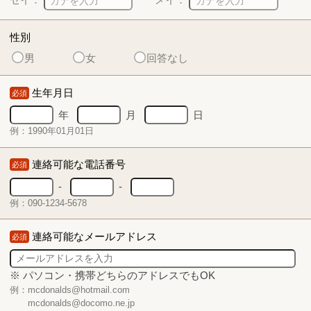
性別
男
女
回答なし
生年月日
必須
年
月
日
例：1990年01月01日
連絡可能な電話番号
必須
-
-
例：090-1234-5678
連絡可能なメールアドレス
必須
※ パソコン・携帯どちらのアドレスでもOK
例：mcdonalds@hotmail.com
mcdonalds@docomo.ne.jp