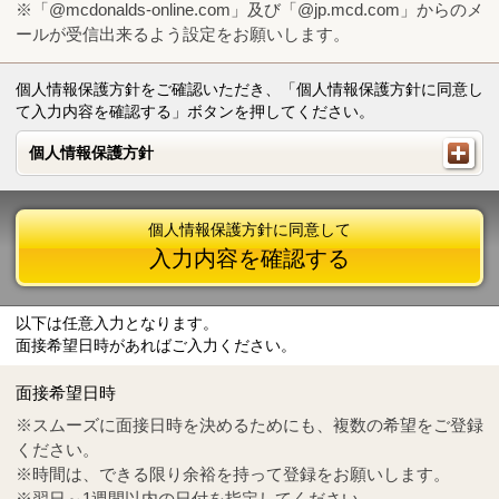
※「@mcdonalds-online.com」及び「@jp.mcd.com」からのメ
ールが受信出来るよう設定をお願いします。
個人情報保護方針をご確認いただき、「個人情報保護方針に同意し
て入力内容を確認する」ボタンを押してください。
個人情報保護方針
個人情報保護方針
個人情報保護方針に同意して
入力内容を確認する
以下は任意入力となります。
面接希望日時があればご入力ください。
Mail
crc@mcdonalds-online.com
面接希望日時
Tel
0570-55-0314
※スムーズに面接日時を決めるためにも、複数の希望をご登録
ください。
※時間は、できる限り余裕を持って登録をお願いします。
※翌日～1週間以内の日付を指定してください。