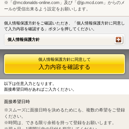
※「@mcdonalds-online.com」及び「@jp.mcd.com」からのメ
ールが受信出来るよう設定をお願いします。
個人情報保護方針をご確認いただき、「個人情報保護方針に同意し
て入力内容を確認する」ボタンを押してください。
個人情報保護方針
個人情報保護方針
個人情報保護方針に同意して
入力内容を確認する
以下は任意入力となります。
面接希望日時があればご入力ください。
Mail
crc@mcdonalds-online.com
面接希望日時
Tel
0570-55-0314
※スムーズに面接日時を決めるためにも、複数の希望をご登録
ください。
※時間は、できる限り余裕を持って登録をお願いします。
※翌々日～1週間以内の日付を指定してください。