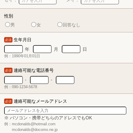
性別
男
女
回答なし
生年月日
必須
年
月
日
例：1990年01月01日
連絡可能な電話番号
必須
-
-
例：090-1234-5678
連絡可能なメールアドレス
必須
※ パソコン・携帯どちらのアドレスでもOK
例：mcdonalds@hotmail.com
mcdonalds@docomo.ne.jp