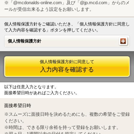
※「@mcdonalds-online.com」及び「@jp.mcd.com」からのメ
ールが受信出来るよう設定をお願いします。
個人情報保護方針をご確認いただき、「個人情報保護方針に同意し
て入力内容を確認する」ボタンを押してください。
個人情報保護方針
個人情報保護方針
個人情報保護方針に同意して
入力内容を確認する
以下は任意入力となります。
面接希望日時があればご入力ください。
Mail
crc@mcdonalds-online.com
面接希望日時
Tel
0570-55-0314
※スムーズに面接日時を決めるためにも、複数の希望をご登録
ください。
※時間は、できる限り余裕を持って登録をお願いします。
※翌々日～1週間以内の日付を指定してください。