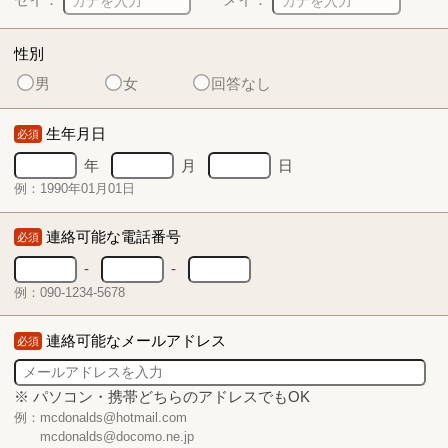
性別
男
女
回答なし
生年月日
必須
年
月
日
例：1990年01月01日
連絡可能な電話番号
必須
-
-
例：090-1234-5678
連絡可能なメールアドレス
必須
※ パソコン・携帯どちらのアドレスでもOK
例：mcdonalds@hotmail.com
mcdonalds@docomo.ne.jp