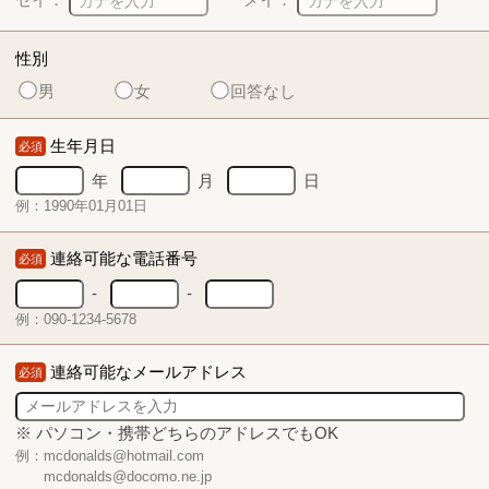
性別
男
女
回答なし
生年月日
必須
年
月
日
例：1990年01月01日
連絡可能な電話番号
必須
-
-
例：090-1234-5678
連絡可能なメールアドレス
必須
※ パソコン・携帯どちらのアドレスでもOK
例：mcdonalds@hotmail.com
mcdonalds@docomo.ne.jp