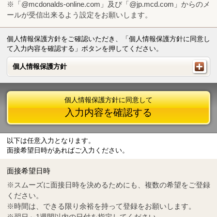
※「@mcdonalds-online.com」及び「@jp.mcd.com」からのメ
ールが受信出来るよう設定をお願いします。
個人情報保護方針をご確認いただき、「個人情報保護方針に同意し
て入力内容を確認する」ボタンを押してください。
個人情報保護方針
個人情報保護方針
個人情報保護方針に同意して
入力内容を確認する
以下は任意入力となります。
面接希望日時があればご入力ください。
Mail
crc@mcdonalds-online.com
面接希望日時
Tel
0570-55-0314
※スムーズに面接日時を決めるためにも、複数の希望をご登録
ください。
※時間は、できる限り余裕を持って登録をお願いします。
※翌日～1週間以内の日付を指定してください。