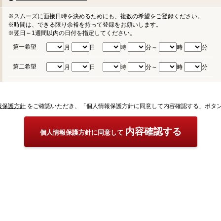
※スムーズに面接日時を決めるためにも、複数の希望をご登録ください。
※時間は、できる限り余裕を持って登録をお願いします。
※翌日～1週間以内の日付を指定してください。
第一希望
月
日
時
分～
時
分
第二希望
月
日
時
分～
時
分
報保護方針
をご確認いただき、「個人情報保護方針に同意して内容確認する」ボタ
内容確認する
個人情報保護方針に同意して