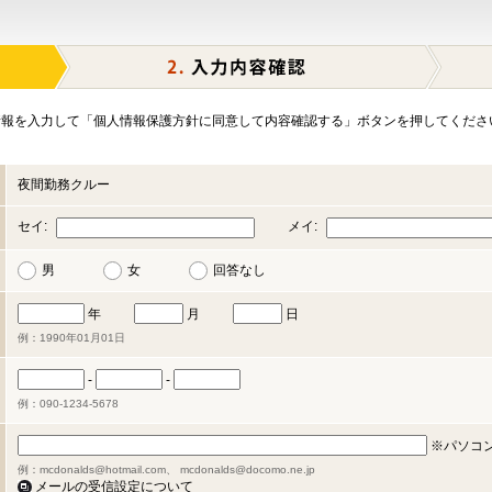
報を入力して「個人情報保護方針に同意して内容確認する」ボタンを押してくださ
夜間勤務クルー
セイ:
メイ:
男
女
回答なし
年
月
日
例：1990年01月01日
-
-
例：090-1234-5678
※パソコ
例：mcdonalds@hotmail.com、 mcdonalds@docomo.ne.jp
メールの受信設定について