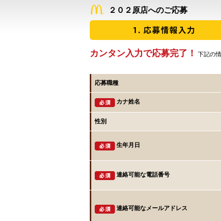
２０２原店へのご応募
カンタン入力で応募完了！
下記の情
応募職種
カナ姓名
性別
生年月日
連絡可能な電話番号
連絡可能なメールアドレス