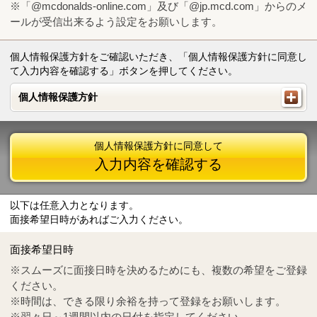
※「@mcdonalds-online.com」及び「@jp.mcd.com」からのメ
ールが受信出来るよう設定をお願いします。
個人情報保護方針をご確認いただき、「個人情報保護方針に同意し
て入力内容を確認する」ボタンを押してください。
個人情報保護方針
個人情報保護方針
個人情報保護方針に同意して
入力内容を確認する
以下は任意入力となります。
面接希望日時があればご入力ください。
Mail
crc@mcdonalds-online.com
面接希望日時
Tel
0570-55-0314
※スムーズに面接日時を決めるためにも、複数の希望をご登録
ください。
※時間は、できる限り余裕を持って登録をお願いします。
※翌々日～1週間以内の日付を指定してください。