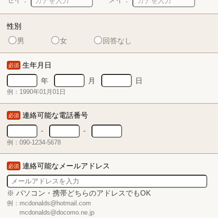
性別
男
女
回答なし
生年月日
必須
年
月
日
例：1990年01月01日
連絡可能な電話番号
必須
-
-
例：090-1234-5678
連絡可能なメールアドレス
必須
※ パソコン・携帯どちらのアドレスでもOK
例：mcdonalds@hotmail.com
mcdonalds@docomo.ne.jp