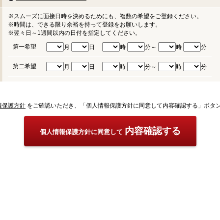
※スムーズに面接日時を決めるためにも、複数の希望をご登録ください。
※時間は、できる限り余裕を持って登録をお願いします。
※翌々日～1週間以内の日付を指定してください。
第一希望
月
日
時
分～
時
分
第二希望
月
日
時
分～
時
分
報保護方針
をご確認いただき、「個人情報保護方針に同意して内容確認する」ボタ
内容確認する
個人情報保護方針に同意して