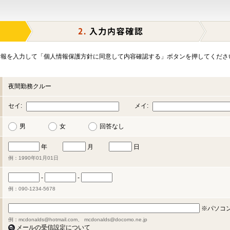
報を入力して「個人情報保護方針に同意して内容確認する」ボタンを押してくださ
夜間勤務クルー
セイ:
メイ:
男
女
回答なし
年
月
日
例：1990年01月01日
-
-
例：090-1234-5678
※パソコ
例：mcdonalds@hotmail.com、 mcdonalds@docomo.ne.jp
メールの受信設定について