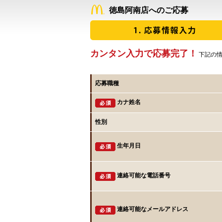
徳島阿南店へのご応募
カンタン入力で応募完了！
下記の情
応募職種
カナ姓名
性別
生年月日
連絡可能な電話番号
連絡可能なメールアドレス