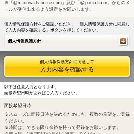
※「@mcdonalds-online.com」及び「@jp.mcd.com」からのメ
ールが受信出来るよう設定をお願いします。
個人情報保護方針をご確認いただき、「個人情報保護方針に同意し
て入力内容を確認する」ボタンを押してください。
個人情報保護方針
個人情報保護方針
個人情報保護方針に同意して
入力内容を確認する
以下は任意入力となります。
面接希望日時があればご入力ください。
Mail
crc@mcdonalds-online.com
面接希望日時
Tel
0570-55-0314
※スムーズに面接日時を決めるためにも、複数の希望をご登録
ください。
※時間は、できる限り余裕を持って登録をお願いします。
※翌々日～1週間以内の日付を指定してください。