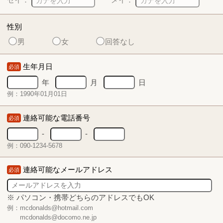
性別
男
女
回答なし
生年月日
必須
年
月
日
例：1990年01月01日
連絡可能な電話番号
必須
-
-
例：090-1234-5678
連絡可能なメールアドレス
必須
※ パソコン・携帯どちらのアドレスでもOK
例：mcdonalds@hotmail.com
mcdonalds@docomo.ne.jp