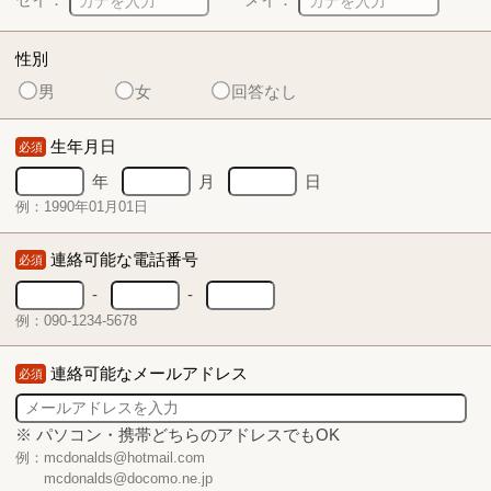
性別
男
女
回答なし
生年月日
必須
年
月
日
例：1990年01月01日
連絡可能な電話番号
必須
-
-
例：090-1234-5678
連絡可能なメールアドレス
必須
※ パソコン・携帯どちらのアドレスでもOK
例：mcdonalds@hotmail.com
mcdonalds@docomo.ne.jp