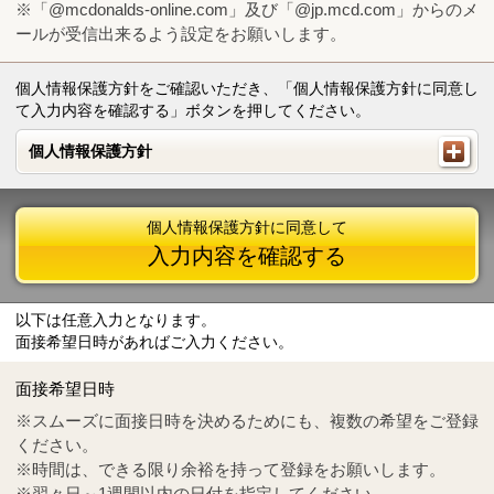
※「@mcdonalds-online.com」及び「@jp.mcd.com」からのメ
ールが受信出来るよう設定をお願いします。
個人情報保護方針をご確認いただき、「個人情報保護方針に同意し
て入力内容を確認する」ボタンを押してください。
個人情報保護方針
個人情報保護方針
個人情報保護方針に同意して
入力内容を確認する
以下は任意入力となります。
面接希望日時があればご入力ください。
Mail
crc@mcdonalds-online.com
面接希望日時
Tel
0570-55-0314
※スムーズに面接日時を決めるためにも、複数の希望をご登録
ください。
※時間は、できる限り余裕を持って登録をお願いします。
※翌々日～1週間以内の日付を指定してください。