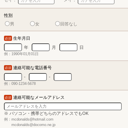
性別
男
女
回答なし
生年月日
必須
年
月
日
例：1990年01月01日
連絡可能な電話番号
必須
-
-
例：090-1234-5678
連絡可能なメールアドレス
必須
※ パソコン・携帯どちらのアドレスでもOK
例：mcdonalds@hotmail.com
mcdonalds@docomo.ne.jp