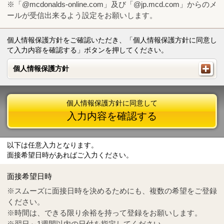
※「@mcdonalds-online.com」及び「@jp.mcd.com」からのメ
ールが受信出来るよう設定をお願いします。
個人情報保護方針をご確認いただき、「個人情報保護方針に同意し
て入力内容を確認する」ボタンを押してください。
個人情報保護方針
個人情報保護方針
個人情報保護方針に同意して
入力内容を確認する
以下は任意入力となります。
面接希望日時があればご入力ください。
Mail
crc@mcdonalds-online.com
面接希望日時
Tel
0570-55-0314
※スムーズに面接日時を決めるためにも、複数の希望をご登録
ください。
※時間は、できる限り余裕を持って登録をお願いします。
※翌日～1週間以内の日付を指定してください。