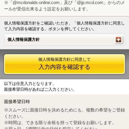
※「@mcdonalds-online.com」及び「@jp.mcd.com」からのメ
ールが受信出来るよう設定をお願いします。
個人情報保護方針をご確認いただき、「個人情報保護方針に同意し
て入力内容を確認する」ボタンを押してください。
個人情報保護方針
個人情報保護方針
個人情報保護方針に同意して
入力内容を確認する
以下は任意入力となります。
面接希望日時があればご入力ください。
Mail
crc@mcdonalds-online.com
面接希望日時
Tel
0570-55-0314
※スムーズに面接日時を決めるためにも、複数の希望をご登録
ください。
※時間は、できる限り余裕を持って登録をお願いします。
※翌々日～1週間以内の日付を指定してください。