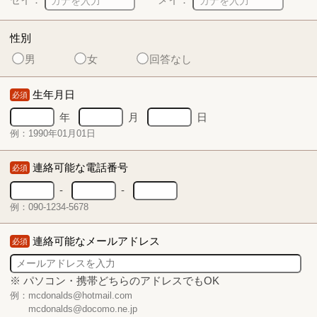
性別
男
女
回答なし
生年月日
必須
年
月
日
例：1990年01月01日
連絡可能な電話番号
必須
-
-
例：090-1234-5678
連絡可能なメールアドレス
必須
※ パソコン・携帯どちらのアドレスでもOK
例：mcdonalds@hotmail.com
mcdonalds@docomo.ne.jp