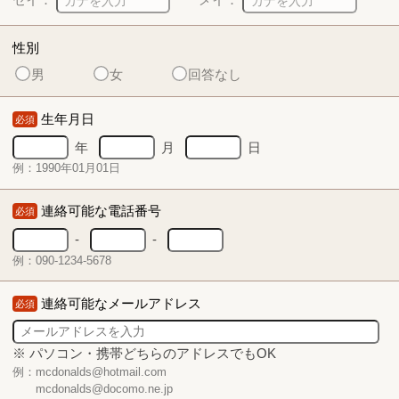
性別
男
女
回答なし
生年月日
必須
年
月
日
例：1990年01月01日
連絡可能な電話番号
必須
-
-
例：090-1234-5678
連絡可能なメールアドレス
必須
※ パソコン・携帯どちらのアドレスでもOK
例：mcdonalds@hotmail.com
mcdonalds@docomo.ne.jp