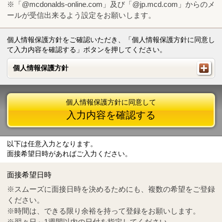
※「@mcdonalds-online.com」及び「@jp.mcd.com」からのメ
ールが受信出来るよう設定をお願いします。
個人情報保護方針をご確認いただき、「個人情報保護方針に同意し
て入力内容を確認する」ボタンを押してください。
個人情報保護方針
個人情報保護方針
個人情報保護方針に同意して
入力内容を確認する
以下は任意入力となります。
面接希望日時があればご入力ください。
Mail
crc@mcdonalds-online.com
面接希望日時
Tel
0570-55-0314
※スムーズに面接日時を決めるためにも、複数の希望をご登録
ください。
※時間は、できる限り余裕を持って登録をお願いします。
※翌々日～1週間以内の日付を指定してください。