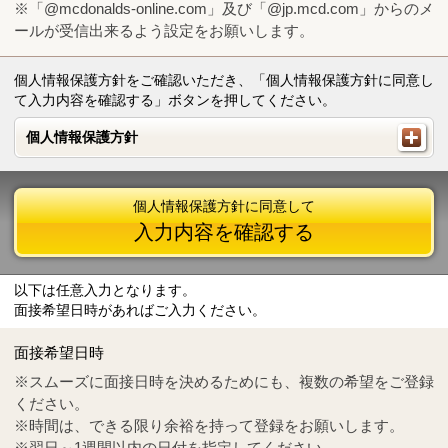
※「@mcdonalds-online.com」及び「@jp.mcd.com」からのメ
ールが受信出来るよう設定をお願いします。
個人情報保護方針をご確認いただき、「個人情報保護方針に同意し
て入力内容を確認する」ボタンを押してください。
個人情報保護方針
個人情報保護方針
個人情報保護方針に同意して
入力内容を確認する
以下は任意入力となります。
面接希望日時があればご入力ください。
Mail
crc@mcdonalds-online.com
面接希望日時
Tel
0570-55-0314
※スムーズに面接日時を決めるためにも、複数の希望をご登録
ください。
※時間は、できる限り余裕を持って登録をお願いします。
※翌日～1週間以内の日付を指定してください。