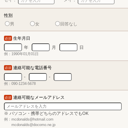
性別
男
女
回答なし
生年月日
必須
年
月
日
例：1990年01月01日
連絡可能な電話番号
必須
-
-
例：090-1234-5678
連絡可能なメールアドレス
必須
※ パソコン・携帯どちらのアドレスでもOK
例：mcdonalds@hotmail.com
mcdonalds@docomo.ne.jp