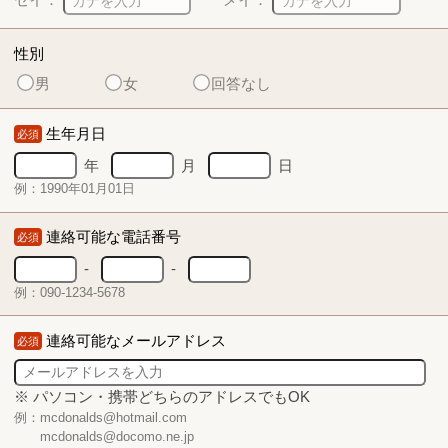
性別
男
女
回答なし
生年月日
必須
年
月
日
例：1990年01月01日
連絡可能な電話番号
必須
-
-
例：090-1234-5678
連絡可能なメールアドレス
必須
※ パソコン・携帯どちらのアドレスでもOK
例：mcdonalds@hotmail.com
mcdonalds@docomo.ne.jp