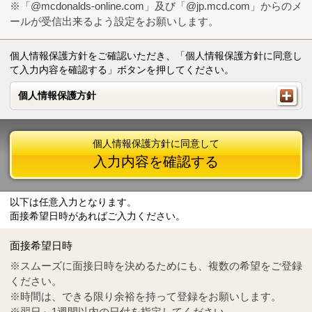
※「@mcdonalds-online.com」及び「@jp.mcd.com」からのメ
ールが受信出来るよう設定をお願いします。
個人情報保護方針をご確認いただき、「個人情報保護方針に同意し
て入力内容を確認する」ボタンを押してください。
個人情報保護方針
個人情報保護方針
個人情報保護方針に同意して
入力内容を確認する
以下は任意入力となります。
面接希望日時があればご入力ください。
Mail
crc@mcdonalds-online.com
面接希望日時
Tel
0570-55-0314
※スムーズに面接日時を決めるためにも、複数の希望をご登録
ください。
※時間は、できる限り余裕を持って登録をお願いします。
※翌日～1週間以内の日付を指定してください。