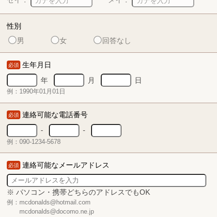
性別
男
女
回答なし
生年月日
必須
年
月
日
例：1990年01月01日
連絡可能な電話番号
必須
-
-
例：090-1234-5678
連絡可能なメールアドレス
必須
※ パソコン・携帯どちらのアドレスでもOK
例：mcdonalds@hotmail.com
mcdonalds@docomo.ne.jp