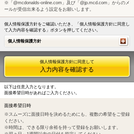
※「@mcdonalds-online.com」及び「@jp.mcd.com」からのメ
ールが受信出来るよう設定をお願いします。
個人情報保護方針をご確認いただき、「個人情報保護方針に同意し
て入力内容を確認する」ボタンを押してください。
個人情報保護方針
個人情報保護方針
個人情報保護方針に同意して
入力内容を確認する
以下は任意入力となります。
面接希望日時があればご入力ください。
Mail
crc@mcdonalds-online.com
面接希望日時
Tel
0570-55-0314
※スムーズに面接日時を決めるためにも、複数の希望をご登録
ください。
※時間は、できる限り余裕を持って登録をお願いします。
※翌々日～1週間以内の日付を指定してください。