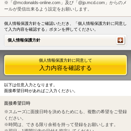
※「@mcdonalds-online.com」及び「@jp.mcd.com」からのメ
ールが受信出来るよう設定をお願いします。
個人情報保護方針をご確認いただき、「個人情報保護方針に同意し
て入力内容を確認する」ボタンを押してください。
個人情報保護方針
個人情報保護方針
個人情報保護方針に同意して
入力内容を確認する
以下は任意入力となります。
面接希望日時があればご入力ください。
Mail
crc@mcdonalds-online.com
面接希望日時
Tel
0570-55-0314
※スムーズに面接日時を決めるためにも、複数の希望をご登録
ください。
※時間は、できる限り余裕を持って登録をお願いします。
※翌日～1週間以内の日付を指定してください。