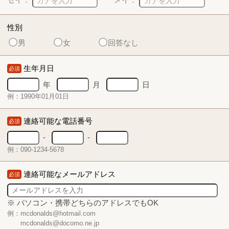
性別
男
女
回答なし
生年月日
必須
年
月
日
例：1990年01月01日
連絡可能な電話番号
必須
-
-
例：090-1234-5678
連絡可能なメールアドレス
必須
※ パソコン・携帯どちらのアドレスでもOK
例：mcdonalds@hotmail.com
mcdonalds@docomo.ne.jp