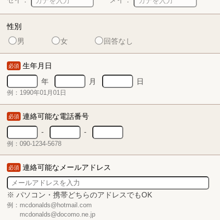
性別
男
女
回答なし
生年月日
必須
年
月
日
例：1990年01月01日
連絡可能な電話番号
必須
-
-
例：090-1234-5678
連絡可能なメールアドレス
必須
※ パソコン・携帯どちらのアドレスでもOK
例：mcdonalds@hotmail.com
mcdonalds@docomo.ne.jp