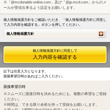
※「@mcdonalds-online.com」及び「@jp.mcd.com」からのメ
ールが受信出来るよう設定をお願いします。
個人情報保護方針をご確認いただき、「個人情報保護方針に同意し
て入力内容を確認する」ボタンを押してください。
個人情報保護方針
個人情報保護方針
個人情報保護方針に同意して
入力内容を確認する
以下は任意入力となります。
面接希望日時があればご入力ください。
Mail
crc@mcdonalds-online.com
面接希望日時
Tel
0570-55-0314
※スムーズに面接日時を決めるためにも、複数の希望をご登録
ください。
※時間は、できる限り余裕を持って登録をお願いします。
※翌々日～1週間以内の日付を指定してください。