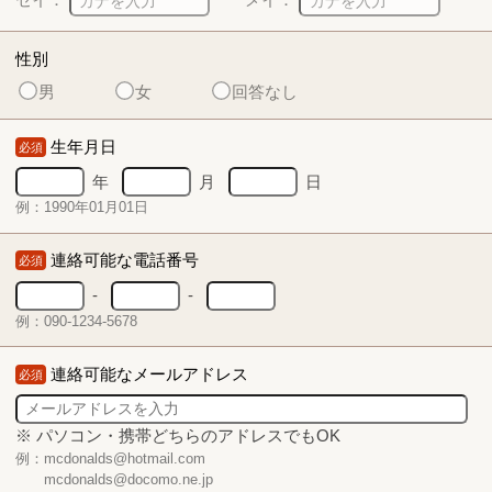
性別
男
女
回答なし
生年月日
必須
年
月
日
例：1990年01月01日
連絡可能な電話番号
必須
-
-
例：090-1234-5678
連絡可能なメールアドレス
必須
※ パソコン・携帯どちらのアドレスでもOK
例：mcdonalds@hotmail.com
mcdonalds@docomo.ne.jp