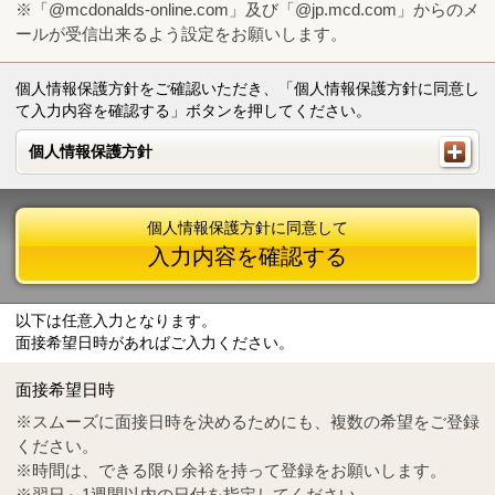
※「@mcdonalds-online.com」及び「@jp.mcd.com」からのメ
ールが受信出来るよう設定をお願いします。
個人情報保護方針をご確認いただき、「個人情報保護方針に同意し
て入力内容を確認する」ボタンを押してください。
個人情報保護方針
個人情報保護方針
個人情報保護方針に同意して
入力内容を確認する
以下は任意入力となります。
面接希望日時があればご入力ください。
Mail
crc@mcdonalds-online.com
面接希望日時
Tel
0570-55-0314
※スムーズに面接日時を決めるためにも、複数の希望をご登録
ください。
※時間は、できる限り余裕を持って登録をお願いします。
※翌日～1週間以内の日付を指定してください。