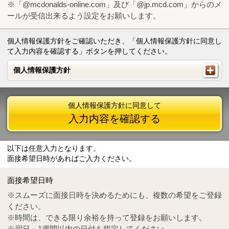
※「@mcdonalds-online.com」及び「@jp.mcd.com」からのメ
ールが受信出来るよう設定をお願いします。
個人情報保護方針をご確認いただき、「個人情報保護方針に同意し
て入力内容を確認する」ボタンを押してください。
個人情報保護方針
個人情報保護方針
個人情報保護方針に同意して
入力内容を確認する
以下は任意入力となります。
面接希望日時があればご入力ください。
Mail
crc@mcdonalds-online.com
面接希望日時
Tel
0570-55-0314
※スムーズに面接日時を決めるためにも、複数の希望をご登録
ください。
※時間は、できる限り余裕を持って登録をお願いします。
※翌日～1週間以内の日付を指定してください。