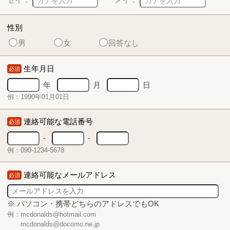
性別
男
女
回答なし
生年月日
必須
年
月
日
例：1990年01月01日
連絡可能な電話番号
必須
-
-
例：090-1234-5678
連絡可能なメールアドレス
必須
※ パソコン・携帯どちらのアドレスでもOK
例：mcdonalds@hotmail.com
mcdonalds@docomo.ne.jp