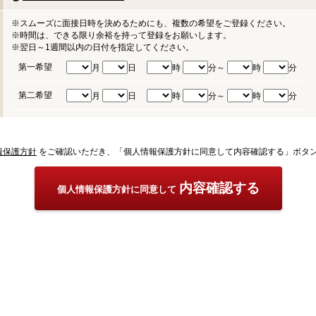
※スムーズに面接日時を決めるためにも、複数の希望をご登録ください。
※時間は、できる限り余裕を持って登録をお願いします。
※翌日～1週間以内の日付を指定してください。
第一希望
月
日
時
分～
時
分
第二希望
月
日
時
分～
時
分
報保護方針
をご確認いただき、「個人情報保護方針に同意して内容確認する」ボタ
内容確認する
個人情報保護方針に同意して