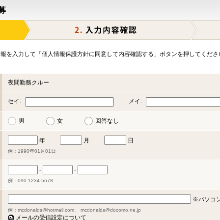
募
報を入力して「個人情報保護方針に同意して内容確認する」ボタンを押してくださ
夜間勤務クルー
セイ:
メイ:
男
女
回答なし
年
月
日
例：1990年01月01日
-
-
例：090-1234-5678
※パソコ
例：mcdonalds@hotmail.com、 mcdonalds@docomo.ne.jp
メールの受信設定について