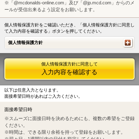
※「@mcdonalds-online.com」及び「@jp.mcd.com」からのメ
ールが受信出来るよう設定をお願いします。
個人情報保護方針をご確認いただき、「個人情報保護方針に同意し
て入力内容を確認する」ボタンを押してください。
個人情報保護方針
個人情報保護方針
個人情報保護方針に同意して
入力内容を確認する
以下は任意入力となります。
面接希望日時があればご入力ください。
Mail
crc@mcdonalds-online.com
面接希望日時
Tel
0570-55-0314
※スムーズに面接日時を決めるためにも、複数の希望をご登録
ください。
※時間は、できる限り余裕を持って登録をお願いします。
※翌々日～1週間以内の日付を指定してください。