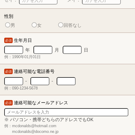
性別
男
女
回答なし
生年月日
必須
年
月
日
例：1990年01月01日
連絡可能な電話番号
必須
-
-
例：090-1234-5678
連絡可能なメールアドレス
必須
※ パソコン・携帯どちらのアドレスでもOK
例：mcdonalds@hotmail.com
mcdonalds@docomo.ne.jp