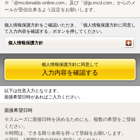
※「@mcdonalds-online.com」及び「@jp.mcd.com」からのメ
ールが受信出来るよう設定をお願いします。
個人情報保護方針をご確認いただき、「個人情報保護方針に同意し
て入力内容を確認する」ボタンを押してください。
個人情報保護方針
個人情報保護方針
個人情報保護方針に同意して
入力内容を確認する
以下は任意入力となります。
面接希望日時があればご入力ください。
Mail
crc@mcdonalds-online.com
面接希望日時
Tel
0570-55-0314
※スムーズに面接日時を決めるためにも、複数の希望をご登録
ください。
※時間は、できる限り余裕を持って登録をお願いします。
※翌日～1週間以内の日付を指定してください。