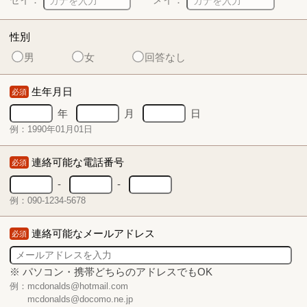
性別
男
女
回答なし
生年月日
必須
年
月
日
例：1990年01月01日
連絡可能な電話番号
必須
-
-
例：090-1234-5678
連絡可能なメールアドレス
必須
※ パソコン・携帯どちらのアドレスでもOK
例：mcdonalds@hotmail.com
mcdonalds@docomo.ne.jp