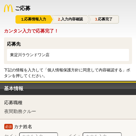
ご応募
応募情報入力
入力内容確認
応募完了
カンタン入力で応募完了！
応募先
東淀川ラウンドワン店
下記の情報を入力して「個人情報保護方針に同意して内容確認する」ボ
タンを押してください。
基本情報
応募職種
夜間勤務クルー
カナ姓名
必須
セイ：
メイ：