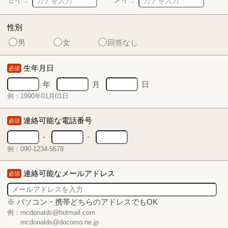
性別
男
女
回答なし
生年月日
必須
年
月
日
例：1990年01月01日
連絡可能な電話番号
必須
-
-
例：090-1234-5678
連絡可能なメールアドレス
必須
※ パソコン・携帯どちらのアドレスでもOK
例：mcdonalds@hotmail.com
mcdonalds@docomo.ne.jp