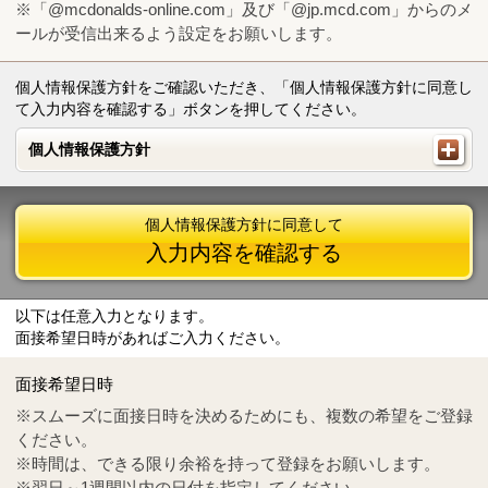
※「@mcdonalds-online.com」及び「@jp.mcd.com」からのメ
ールが受信出来るよう設定をお願いします。
個人情報保護方針をご確認いただき、「個人情報保護方針に同意し
て入力内容を確認する」ボタンを押してください。
個人情報保護方針
個人情報保護方針
個人情報保護方針に同意して
入力内容を確認する
以下は任意入力となります。
面接希望日時があればご入力ください。
Mail
crc@mcdonalds-online.com
面接希望日時
Tel
0570-55-0314
※スムーズに面接日時を決めるためにも、複数の希望をご登録
ください。
※時間は、できる限り余裕を持って登録をお願いします。
※翌日～1週間以内の日付を指定してください。