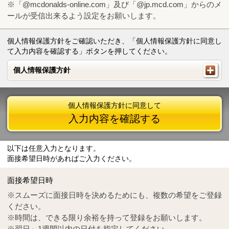
※「@mcdonalds-online.com」及び「@jp.mcd.com」からのメ
ールが受信出来るよう設定をお願いします。
個人情報保護方針をご確認いただき、「個人情報保護方針に同意し
て入力内容を確認する」ボタンを押してください。
個人情報保護方針
個人情報保護方針
個人情報保護方針に同意して
入力内容を確認する
以下は任意入力となります。
面接希望日時があればご入力ください。
Mail
crc@mcdonalds-online.com
面接希望日時
Tel
0570-55-0314
※スムーズに面接日時を決めるためにも、複数の希望をご登録
ください。
※時間は、できる限り余裕を持って登録をお願いします。
※翌日～1週間以内の日付を指定してください。