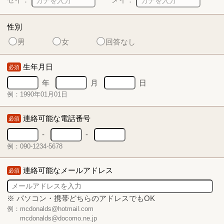
性別
男
女
回答なし
生年月日
必須
年
月
日
例：1990年01月01日
連絡可能な電話番号
必須
-
-
例：090-1234-5678
連絡可能なメールアドレス
必須
※ パソコン・携帯どちらのアドレスでもOK
例：mcdonalds@hotmail.com
mcdonalds@docomo.ne.jp