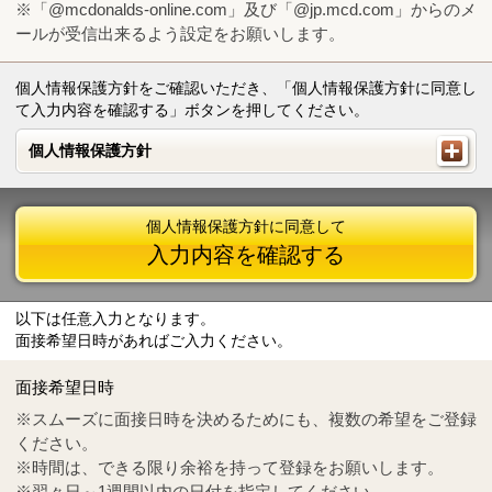
※「@mcdonalds-online.com」及び「@jp.mcd.com」からのメ
ールが受信出来るよう設定をお願いします。
個人情報保護方針をご確認いただき、「個人情報保護方針に同意し
て入力内容を確認する」ボタンを押してください。
個人情報保護方針
個人情報保護方針
個人情報保護方針に同意して
入力内容を確認する
以下は任意入力となります。
面接希望日時があればご入力ください。
Mail
crc@mcdonalds-online.com
面接希望日時
Tel
0570-55-0314
※スムーズに面接日時を決めるためにも、複数の希望をご登録
ください。
※時間は、できる限り余裕を持って登録をお願いします。
※翌々日～1週間以内の日付を指定してください。