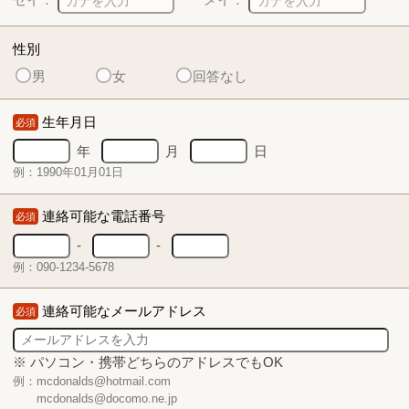
性別
男
女
回答なし
生年月日
必須
年
月
日
例：1990年01月01日
連絡可能な電話番号
必須
-
-
例：090-1234-5678
連絡可能なメールアドレス
必須
※ パソコン・携帯どちらのアドレスでもOK
例：mcdonalds@hotmail.com
mcdonalds@docomo.ne.jp