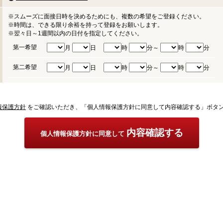
※スムーズに面接日時を決めるためにも、複数の希望をご登録ください。
※時間は、できる限り余裕を持って登録をお願いします。
※翌々日～1週間以内の日付を指定してください。
第一希望
月
日
時
分～
時
分
第二希望
月
日
時
分～
時
分
報保護方針
をご確認いただき、「個人情報保護方針に同意して内容確認する」ボタ
内容確認する
個人情報保護方針に同意して