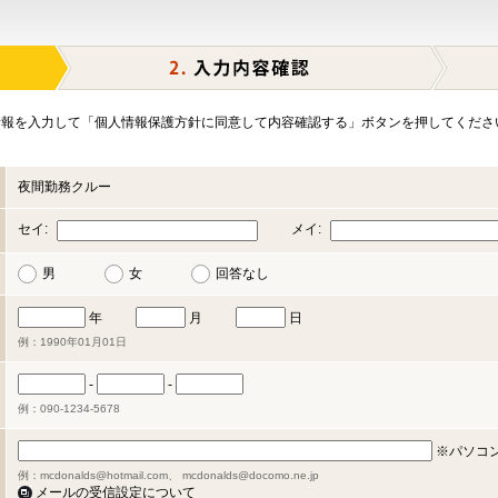
報を入力して「個人情報保護方針に同意して内容確認する」ボタンを押してくださ
夜間勤務クルー
セイ:
メイ:
男
女
回答なし
年
月
日
例：1990年01月01日
-
-
例：090-1234-5678
※パソコ
例：mcdonalds@hotmail.com、 mcdonalds@docomo.ne.jp
メールの受信設定について