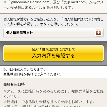
※「@mcdonalds-online.com」及び「@jp.mcd.com」からのメ
ールが受信出来るよう設定をお願いします。
個人情報保護方針をご確認いただき、「個人情報保護方針に同意し
て入力内容を確認する」ボタンを押してください。
個人情報保護方針
個人情報保護方針
個人情報保護方針に同意して
入力内容を確認する
以下は任意入力となります。
面接希望日時があればご入力ください。
Mail
crc@mcdonalds-online.com
面接希望日時
Tel
0570-55-0314
※スムーズに面接日時を決めるためにも、複数の希望をご登録
ください。
※時間は、できる限り余裕を持って登録をお願いします。
※翌々日～1週間以内の日付を指定してください。