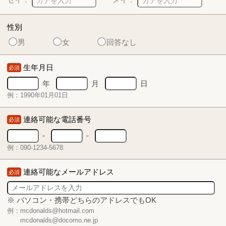
性別
男
女
回答なし
生年月日
必須
年
月
日
例：1990年01月01日
連絡可能な電話番号
必須
-
-
例：090-1234-5678
連絡可能なメールアドレス
必須
※ パソコン・携帯どちらのアドレスでもOK
例：mcdonalds@hotmail.com
mcdonalds@docomo.ne.jp