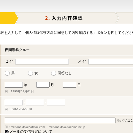
報を入力して「個人情報保護方針に同意して内容確認する」ボタンを押してくださ
夜間勤務クルー
セイ:
メイ:
男
女
回答なし
年
月
日
例：1990年01月01日
-
-
例：090-1234-5678
※パソコ
例：mcdonalds@hotmail.com、 mcdonalds@docomo.ne.jp
メールの受信設定について