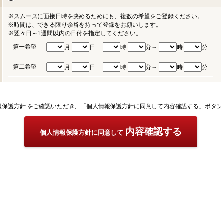
※スムーズに面接日時を決めるためにも、複数の希望をご登録ください。
※時間は、できる限り余裕を持って登録をお願いします。
※翌々日～1週間以内の日付を指定してください。
第一希望
月
日
時
分～
時
分
第二希望
月
日
時
分～
時
分
報保護方針
をご確認いただき、「個人情報保護方針に同意して内容確認する」ボタ
内容確認する
個人情報保護方針に同意して