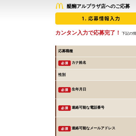
醍醐アルプラザ店へのご応募
カンタン入力で応募完了！
下記の情
応募職種
カナ姓名
性別
生年月日
連絡可能な電話番号
連絡可能なメールアドレス