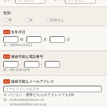
性別
男
女
回答なし
生年月日
必須
年
月
日
例：1990年01月01日
連絡可能な電話番号
必須
-
-
例：090-1234-5678
連絡可能なメールアドレス
必須
※ パソコン・携帯どちらのアドレスでもOK
例：mcdonalds@hotmail.com
mcdonalds@docomo.ne.jp