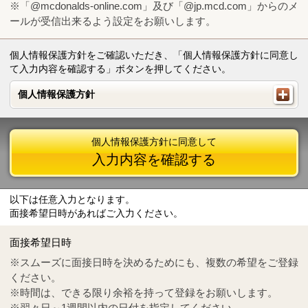
※「@mcdonalds-online.com」及び「@jp.mcd.com」からのメ
ールが受信出来るよう設定をお願いします。
個人情報保護方針をご確認いただき、「個人情報保護方針に同意し
て入力内容を確認する」ボタンを押してください。
個人情報保護方針
個人情報保護方針
個人情報保護方針に同意して
入力内容を確認する
以下は任意入力となります。
面接希望日時があればご入力ください。
Mail
crc@mcdonalds-online.com
面接希望日時
Tel
0570-55-0314
※スムーズに面接日時を決めるためにも、複数の希望をご登録
ください。
※時間は、できる限り余裕を持って登録をお願いします。
※翌々日～1週間以内の日付を指定してください。