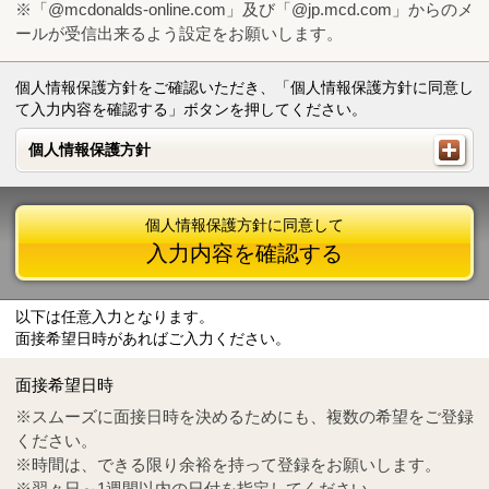
※「@mcdonalds-online.com」及び「@jp.mcd.com」からのメ
ールが受信出来るよう設定をお願いします。
個人情報保護方針をご確認いただき、「個人情報保護方針に同意し
て入力内容を確認する」ボタンを押してください。
個人情報保護方針
個人情報保護方針
個人情報保護方針に同意して
入力内容を確認する
以下は任意入力となります。
面接希望日時があればご入力ください。
Mail
crc@mcdonalds-online.com
面接希望日時
Tel
0570-55-0314
※スムーズに面接日時を決めるためにも、複数の希望をご登録
ください。
※時間は、できる限り余裕を持って登録をお願いします。
※翌々日～1週間以内の日付を指定してください。