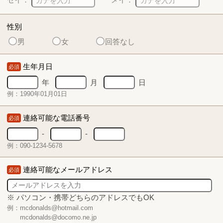
性別
男
女
回答なし
生年月日
必須
年
月
日
例：1990年01月01日
連絡可能な電話番号
必須
-
-
例：090-1234-5678
連絡可能なメールアドレス
必須
※ パソコン・携帯どちらのアドレスでもOK
例：mcdonalds@hotmail.com
mcdonalds@docomo.ne.jp