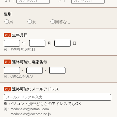
性別
男
女
回答なし
生年月日
必須
年
月
日
例：1990年01月01日
連絡可能な電話番号
必須
-
-
例：090-1234-5678
連絡可能なメールアドレス
必須
※ パソコン・携帯どちらのアドレスでもOK
例：mcdonalds@hotmail.com
mcdonalds@docomo.ne.jp