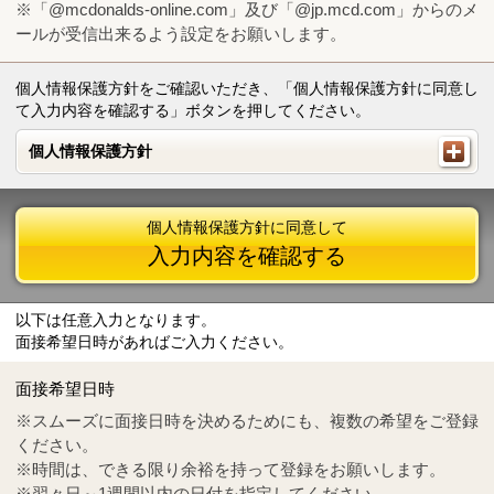
※「@mcdonalds-online.com」及び「@jp.mcd.com」からのメ
ールが受信出来るよう設定をお願いします。
個人情報保護方針をご確認いただき、「個人情報保護方針に同意し
て入力内容を確認する」ボタンを押してください。
個人情報保護方針
個人情報保護方針
個人情報保護方針に同意して
入力内容を確認する
以下は任意入力となります。
面接希望日時があればご入力ください。
Mail
crc@mcdonalds-online.com
面接希望日時
Tel
0570-55-0314
※スムーズに面接日時を決めるためにも、複数の希望をご登録
ください。
※時間は、できる限り余裕を持って登録をお願いします。
※翌々日～1週間以内の日付を指定してください。