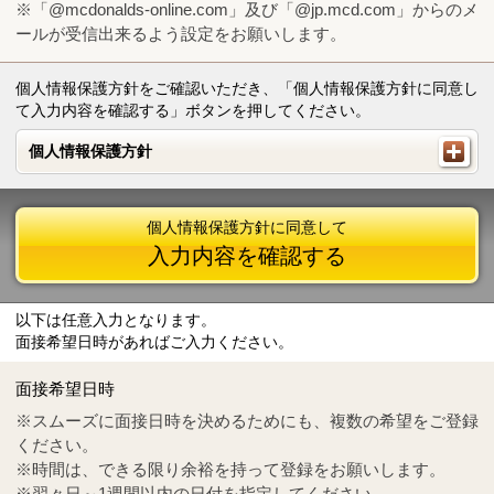
※「@mcdonalds-online.com」及び「@jp.mcd.com」からのメ
ールが受信出来るよう設定をお願いします。
個人情報保護方針をご確認いただき、「個人情報保護方針に同意し
て入力内容を確認する」ボタンを押してください。
個人情報保護方針
個人情報保護方針
個人情報保護方針に同意して
入力内容を確認する
以下は任意入力となります。
面接希望日時があればご入力ください。
Mail
crc@mcdonalds-online.com
面接希望日時
Tel
0570-55-0314
※スムーズに面接日時を決めるためにも、複数の希望をご登録
ください。
※時間は、できる限り余裕を持って登録をお願いします。
※翌々日～1週間以内の日付を指定してください。