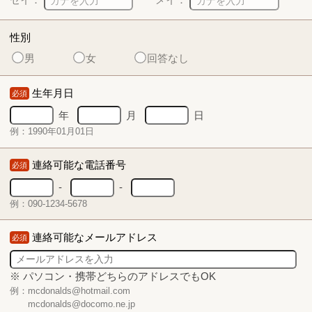
性別
男
女
回答なし
生年月日
必須
年
月
日
例：1990年01月01日
連絡可能な電話番号
必須
-
-
例：090-1234-5678
連絡可能なメールアドレス
必須
※ パソコン・携帯どちらのアドレスでもOK
例：mcdonalds@hotmail.com
mcdonalds@docomo.ne.jp