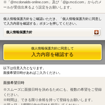
※「@mcdonalds-online.com」及び「@jp.mcd.com」からのメ
ールが受信出来るよう設定をお願いします。
個人情報保護方針をご確認いただき、「個人情報保護方針に同意し
て入力内容を確認する」ボタンを押してください。
個人情報保護方針
個人情報保護方針
個人情報保護方針に同意して
入力内容を確認する
以下は任意入力となります。
面接希望日時があればご入力ください。
Mail
crc@mcdonalds-online.com
面接希望日時
Tel
0570-55-0314
※スムーズに面接日時を決めるためにも、複数の希望をご登録
ください。
※時間は、できる限り余裕を持って登録をお願いします。
※翌々日～1週間以内の日付を指定してください。