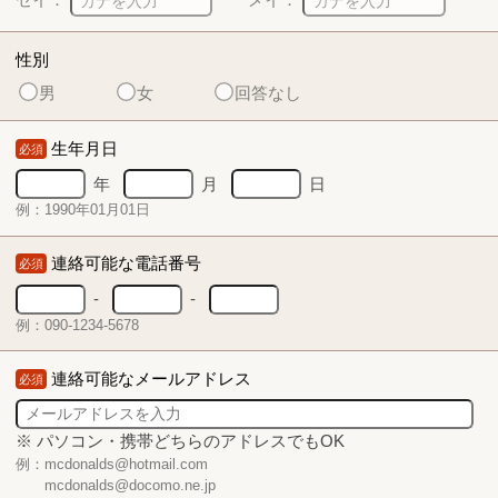
性別
男
女
回答なし
生年月日
必須
年
月
日
例：1990年01月01日
連絡可能な電話番号
必須
-
-
例：090-1234-5678
連絡可能なメールアドレス
必須
※ パソコン・携帯どちらのアドレスでもOK
例：mcdonalds@hotmail.com
mcdonalds@docomo.ne.jp