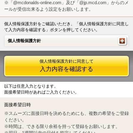
※「@mcdonalds-online.com」及び「@jp.mcd.com」からのメ
ールが受信出来るよう設定をお願いします。
個人情報保護方針をご確認いただき、「個人情報保護方針に同意し
て入力内容を確認する」ボタンを押してください。
個人情報保護方針
個人情報保護方針
個人情報保護方針に同意して
入力内容を確認する
以下は任意入力となります。
面接希望日時があればご入力ください。
Mail
crc@mcdonalds-online.com
面接希望日時
Tel
0570-55-0314
※スムーズに面接日時を決めるためにも、複数の希望をご登録
ください。
※時間は、できる限り余裕を持って登録をお願いします。
※翌日～1週間以内の日付を指定してください。