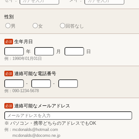
性別
男
女
回答なし
生年月日
必須
年
月
日
例：1990年01月01日
連絡可能な電話番号
必須
-
-
例：090-1234-5678
連絡可能なメールアドレス
必須
※ パソコン・携帯どちらのアドレスでもOK
例：mcdonalds@hotmail.com
mcdonalds@docomo.ne.jp