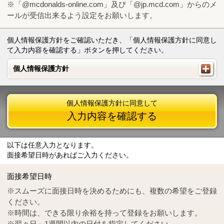
※「@mcdonalds-online.com」及び「@jp.mcd.com」からのメ
ールが受信出来るよう設定をお願いします。
個人情報保護方針をご確認いただき、「個人情報保護方針に同意し
て入力内容を確認する」ボタンを押してください。
個人情報保護方針
個人情報保護方針
個人情報保護方針に同意して
入力内容を確認する
以下は任意入力となります。
面接希望日時があればご入力ください。
Mail
crc@mcdonalds-online.com
面接希望日時
Tel
0570-55-0314
※スムーズに面接日時を決めるためにも、複数の希望をご登録
ください。
※時間は、できる限り余裕を持って登録をお願いします。
※翌々日～1週間以内の日付を指定してください。