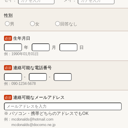
性別
男
女
回答なし
生年月日
必須
年
月
日
例：1990年01月01日
連絡可能な電話番号
必須
-
-
例：090-1234-5678
連絡可能なメールアドレス
必須
※ パソコン・携帯どちらのアドレスでもOK
例：mcdonalds@hotmail.com
mcdonalds@docomo.ne.jp