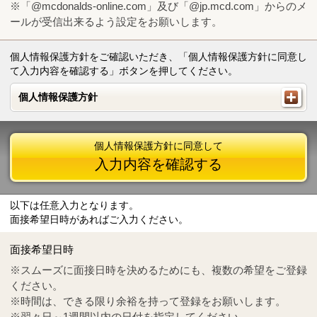
※「@mcdonalds-online.com」及び「@jp.mcd.com」からのメ
ールが受信出来るよう設定をお願いします。
個人情報保護方針をご確認いただき、「個人情報保護方針に同意し
て入力内容を確認する」ボタンを押してください。
個人情報保護方針
個人情報保護方針
個人情報保護方針に同意して
入力内容を確認する
以下は任意入力となります。
面接希望日時があればご入力ください。
Mail
crc@mcdonalds-online.com
面接希望日時
Tel
0570-55-0314
※スムーズに面接日時を決めるためにも、複数の希望をご登録
ください。
※時間は、できる限り余裕を持って登録をお願いします。
※翌々日～1週間以内の日付を指定してください。