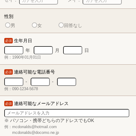
性別
男
女
回答なし
生年月日
必須
年
月
日
例：1990年01月01日
連絡可能な電話番号
必須
-
-
例：090-1234-5678
連絡可能なメールアドレス
必須
※ パソコン・携帯どちらのアドレスでもOK
例：mcdonalds@hotmail.com
mcdonalds@docomo.ne.jp