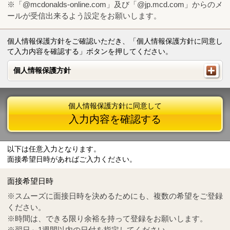
※「@mcdonalds-online.com」及び「@jp.mcd.com」からのメ
ールが受信出来るよう設定をお願いします。
個人情報保護方針をご確認いただき、「個人情報保護方針に同意し
て入力内容を確認する」ボタンを押してください。
個人情報保護方針
個人情報保護方針
個人情報保護方針に同意して
入力内容を確認する
以下は任意入力となります。
面接希望日時があればご入力ください。
Mail
crc@mcdonalds-online.com
面接希望日時
Tel
0570-55-0314
※スムーズに面接日時を決めるためにも、複数の希望をご登録
ください。
※時間は、できる限り余裕を持って登録をお願いします。
※翌日～1週間以内の日付を指定してください。