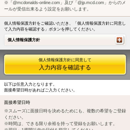
※「@mcdonalds-online.com」及び「@jp.mcd.com」からのメ
ールが受信出来るよう設定をお願いします。
個人情報保護方針をご確認いただき、「個人情報保護方針に同意し
て入力内容を確認する」ボタンを押してください。
個人情報保護方針
個人情報保護方針
個人情報保護方針に同意して
入力内容を確認する
以下は任意入力となります。
面接希望日時があればご入力ください。
Mail
crc@mcdonalds-online.com
面接希望日時
Tel
0570-55-0314
※スムーズに面接日時を決めるためにも、複数の希望をご登録
ください。
※時間は、できる限り余裕を持って登録をお願いします。
※翌日～1週間以内の日付を指定してください。