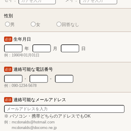
性別
男
女
回答なし
生年月日
必須
年
月
日
例：1990年01月01日
連絡可能な電話番号
必須
-
-
例：090-1234-5678
連絡可能なメールアドレス
必須
※ パソコン・携帯どちらのアドレスでもOK
例：mcdonalds@hotmail.com
mcdonalds@docomo.ne.jp