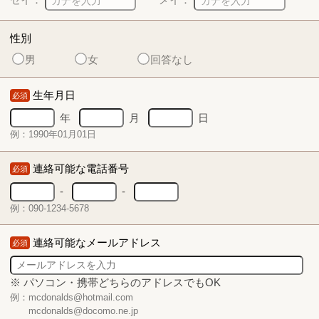
性別
男
女
回答なし
生年月日
必須
年
月
日
例：1990年01月01日
連絡可能な電話番号
必須
-
-
例：090-1234-5678
連絡可能なメールアドレス
必須
※ パソコン・携帯どちらのアドレスでもOK
例：mcdonalds@hotmail.com
mcdonalds@docomo.ne.jp