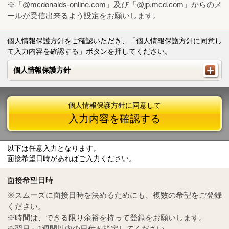
※「@mcdonalds-online.com」及び「@jp.mcd.com」からのメ
ールが受信出来るよう設定をお願いします。
個人情報保護方針をご確認いただき、「個人情報保護方針に同意し
て入力内容を確認する」ボタンを押してください。
個人情報保護方針
個人情報保護方針
個人情報保護方針に同意して
入力内容を確認する
以下は任意入力となります。
面接希望日時があればご入力ください。
Mail
crc@mcdonalds-online.com
面接希望日時
Tel
0570-55-0314
※スムーズに面接日時を決めるためにも、複数の希望をご登録
ください。
※時間は、できる限り余裕を持って登録をお願いします。
※翌日～1週間以内の日付を指定してください。