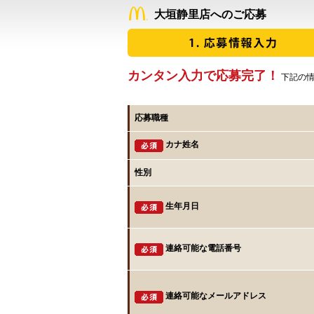
大垣静里店へのご応募
カンタン入力で応募完了！
下記の情
応募職種
カナ姓名
性別
生年月日
連絡可能な電話番号
連絡可能なメールアドレス