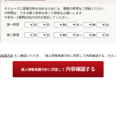
※スムーズに面接日時を決めるためにも、複数の希望をご登録ください。
※時間は、できる限り余裕を持って登録をお願いします。
※翌日～1週間以内の日付を指定してください。
第一希望
月
日
時
分～
時
分
第二希望
月
日
時
分～
時
分
報保護方針
をご確認いただき、「個人情報保護方針に同意して内容確認する」ボタ
内容確認する
個人情報保護方針に同意して