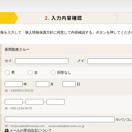
報を入力して「個人情報保護方針に同意して内容確認する」ボタンを押してくださ
夜間勤務クルー
セイ:
メイ:
男
女
回答なし
年
月
日
例：1990年01月01日
-
-
例：090-1234-5678
※パソコ
例：mcdonalds@hotmail.com、 mcdonalds@docomo.ne.jp
メールの受信設定について