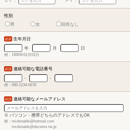
性別
男
女
回答なし
生年月日
必須
年
月
日
例：1990年01月01日
連絡可能な電話番号
必須
-
-
例：090-1234-5678
連絡可能なメールアドレス
必須
※ パソコン・携帯どちらのアドレスでもOK
例：mcdonalds@hotmail.com
mcdonalds@docomo.ne.jp