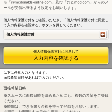
※「@mcdonalds-online.com」及び「@jp.mcd.com」からのメ
ールが受信出来るよう設定をお願いします。
個人情報保護方針をご確認いただき、「個人情報保護方針に同意し
て入力内容を確認する」ボタンを押してください。
個人情報保護方針
個人情報保護方針
個人情報保護方針に同意して
入力内容を確認する
以下は任意入力となります。
面接希望日時があればご入力ください。
Mail
crc@mcdonalds-online.com
面接希望日時
Tel
0570-55-0314
※スムーズに面接日時を決めるためにも、複数の希望をご登録
ください。
※時間は、できる限り余裕を持って登録をお願いします。
※翌日～1週間以内の日付を指定してください。