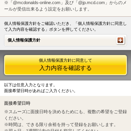
※「@mcdonalds-online.com」及び「@jp.mcd.com」からのメ
ールが受信出来るよう設定をお願いします。
個人情報保護方針をご確認いただき、「個人情報保護方針に同意し
て入力内容を確認する」ボタンを押してください。
個人情報保護方針
個人情報保護方針
個人情報保護方針に同意して
入力内容を確認する
以下は任意入力となります。
面接希望日時があればご入力ください。
Mail
crc@mcdonalds-online.com
面接希望日時
Tel
0570-55-0314
※スムーズに面接日時を決めるためにも、複数の希望をご登録
ください。
※時間は、できる限り余裕を持って登録をお願いします。
※翌々日～1週間以内の日付を指定してください。