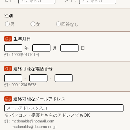
性別
男
女
回答なし
生年月日
必須
年
月
日
例：1990年01月01日
連絡可能な電話番号
必須
-
-
例：090-1234-5678
連絡可能なメールアドレス
必須
※ パソコン・携帯どちらのアドレスでもOK
例：mcdonalds@hotmail.com
mcdonalds@docomo.ne.jp