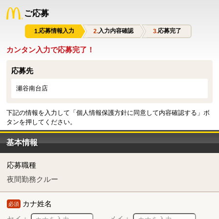
ご応募
応募情報入力
入力内容確認
応募完了
カンタン入力で応募完了！
応募先
瀬谷南台店
下記の情報を入力して「個人情報保護方針に同意して内容確認する」ボ
タンを押してください。
基本情報
応募職種
夜間勤務クルー
カナ姓名
必須
セイ：
メイ：