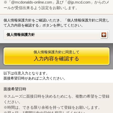
※「@mcdonalds-online.com」及び「@jp.mcd.com」からのメ
ールが受信出来るよう設定をお願いします。
個人情報保護方針をご確認いただき、「個人情報保護方針に同意し
て入力内容を確認する」ボタンを押してください。
個人情報保護方針
個人情報保護方針
個人情報保護方針に同意して
入力内容を確認する
以下は任意入力となります。
面接希望日時があればご入力ください。
Mail
crc@mcdonalds-online.com
面接希望日時
Tel
0570-55-0314
※スムーズに面接日時を決めるためにも、複数の希望をご登録
ください。
※時間は、できる限り余裕を持って登録をお願いします。
※翌々日～1週間以内の日付を指定してください。