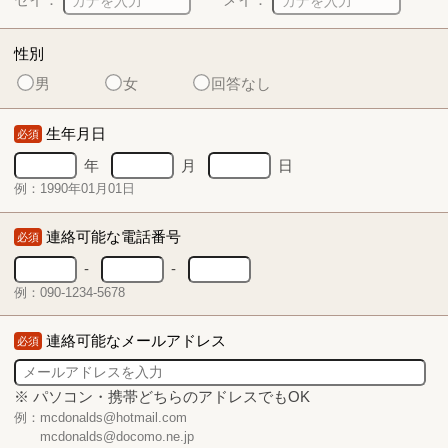
性別
男
女
回答なし
生年月日
必須
年
月
日
例：1990年01月01日
連絡可能な電話番号
必須
-
-
例：090-1234-5678
連絡可能なメールアドレス
必須
※ パソコン・携帯どちらのアドレスでもOK
例：mcdonalds@hotmail.com
mcdonalds@docomo.ne.jp