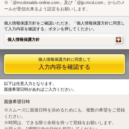
※「@mcdonalds-online.com」及び「@jp.mcd.com」からのメ
ールが受信出来るよう設定をお願いします。
個人情報保護方針をご確認いただき、「個人情報保護方針に同意し
て入力内容を確認する」ボタンを押してください。
個人情報保護方針
個人情報保護方針
個人情報保護方針に同意して
入力内容を確認する
以下は任意入力となります。
面接希望日時があればご入力ください。
Mail
crc@mcdonalds-online.com
面接希望日時
Tel
0570-55-0314
※スムーズに面接日時を決めるためにも、複数の希望をご登録
ください。
※時間は、できる限り余裕を持って登録をお願いします。
※翌々日～1週間以内の日付を指定してください。