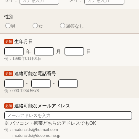
性別
男
女
回答なし
生年月日
必須
年
月
日
例：1990年01月01日
連絡可能な電話番号
必須
-
-
例：090-1234-5678
連絡可能なメールアドレス
必須
※ パソコン・携帯どちらのアドレスでもOK
例：mcdonalds@hotmail.com
mcdonalds@docomo.ne.jp