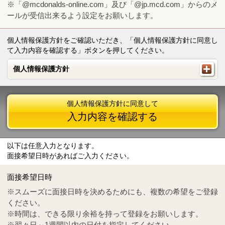
※「@mcdonalds-online.com」及び「@jp.mcd.com」からのメ
ールが受信出来るよう設定をお願いします。
個人情報保護方針をご確認いただき、「個人情報保護方針に同意し
て入力内容を確認する」ボタンを押してください。
個人情報保護方針
個人情報保護方針
個人情報保護方針に同意して
入力内容を確認する
以下は任意入力となります。
面接希望日時があればご入力ください。
Mail
crc@mcdonalds-online.com
面接希望日時
Tel
0570-55-0314
※スムーズに面接日時を決めるためにも、複数の希望をご登録
ください。
※時間は、できる限り余裕を持って登録をお願いします。
※翌々日～1週間以内の日付を指定してください。