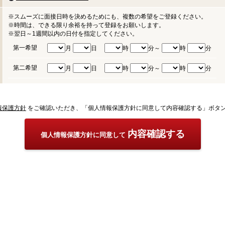
※スムーズに面接日時を決めるためにも、複数の希望をご登録ください。
※時間は、できる限り余裕を持って登録をお願いします。
※翌日～1週間以内の日付を指定してください。
第一希望
月
日
時
分～
時
分
第二希望
月
日
時
分～
時
分
報保護方針
をご確認いただき、「個人情報保護方針に同意して内容確認する」ボタ
内容確認する
個人情報保護方針に同意して