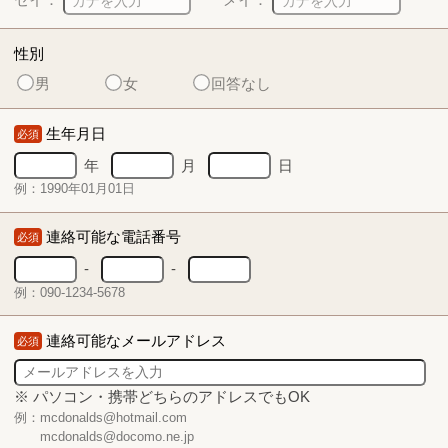
性別
男
女
回答なし
生年月日
必須
年
月
日
例：1990年01月01日
連絡可能な電話番号
必須
-
-
例：090-1234-5678
連絡可能なメールアドレス
必須
※ パソコン・携帯どちらのアドレスでもOK
例：mcdonalds@hotmail.com
mcdonalds@docomo.ne.jp