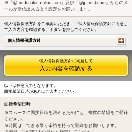
※「@mcdonalds-online.com」及び「@jp.mcd.com」からのメ
ールが受信出来るよう設定をお願いします。
個人情報保護方針をご確認いただき、「個人情報保護方針に同意し
て入力内容を確認する」ボタンを押してください。
個人情報保護方針
個人情報保護方針
個人情報保護方針に同意して
入力内容を確認する
以下は任意入力となります。
面接希望日時があればご入力ください。
Mail
crc@mcdonalds-online.com
面接希望日時
Tel
0570-55-0314
※スムーズに面接日時を決めるためにも、複数の希望をご登録
ください。
※時間は、できる限り余裕を持って登録をお願いします。
※翌日～1週間以内の日付を指定してください。