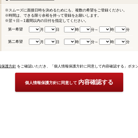
※スムーズに面接日時を決めるためにも、複数の希望をご登録ください。
※時間は、できる限り余裕を持って登録をお願いします。
※翌々日～1週間以内の日付を指定してください。
第一希望
月
日
時
分～
時
分
第二希望
月
日
時
分～
時
分
報保護方針
をご確認いただき、「個人情報保護方針に同意して内容確認する」ボタ
内容確認する
個人情報保護方針に同意して