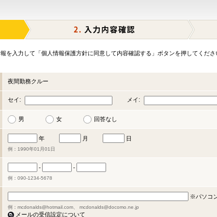
報を入力して「個人情報保護方針に同意して内容確認する」ボタンを押してくださ
夜間勤務クルー
セイ:
メイ:
男
女
回答なし
年
月
日
例：1990年01月01日
-
-
例：090-1234-5678
※パソコ
例：mcdonalds@hotmail.com、 mcdonalds@docomo.ne.jp
メールの受信設定について